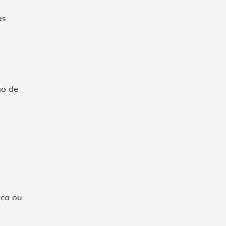
as
ão de
ica ou