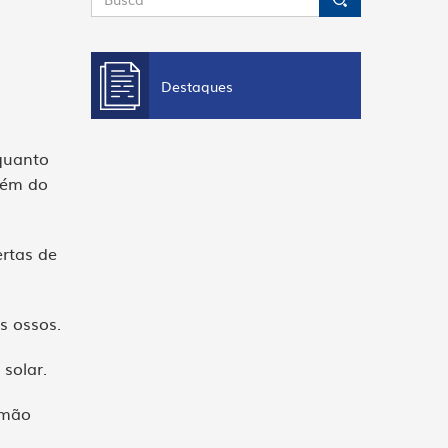
Destaques
 quanto
lém do
ertas de
s ossos.
 solar.
lmão