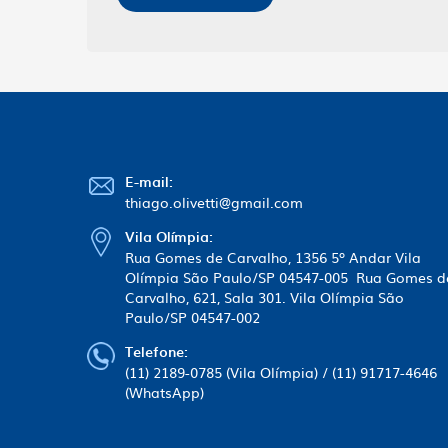
E-mail:
thiago.olivetti@gmail.com
Vila Olímpia:
Rua Gomes de Carvalho, 1356 5º Andar Vila
Olímpia São Paulo/SP 04547-005 ㅤㅤㅤㅤㅤㅤㅤㅤㅤㅤㅤㅤㅤㅤㅤㅤㅤㅤㅤㅤㅤㅤㅤㅤㅤㅤㅤㅤㅤㅤ Rua Gomes 
Carvalho, 621, Sala 301. Vila Olímpia São
Paulo/SP 04547-002
Telefone:
(11) 2189-0785 (Vila Olímpia) / (11) 91717-4646
(WhatsApp)